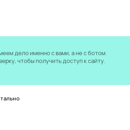
еем дело именно с вами, а не с ботом.
ерку, чтобы получить доступ к сайту.
нтально