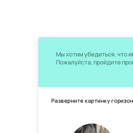
Мы хотим убедиться, что им
Пожалуйста, пройдите пров
Разверните картинку горизо