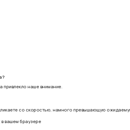
а?
а привлекло наше внимание.
 кликаете со скоростью, намного превышающую ожидаему
t в вашем браузере