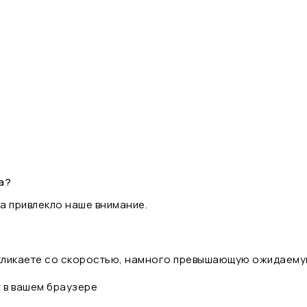
а?
а привлекло наше внимание.
 кликаете со скоростью, намного превышающую ожидаему
t в вашем браузере