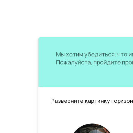
Мы хотим убедиться, что им
Пожалуйста, пройдите пров
Разверните картинку горизо