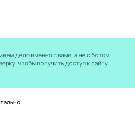
еем дело именно с вами, а не с ботом.
ерку, чтобы получить доступ к сайту.
нтально