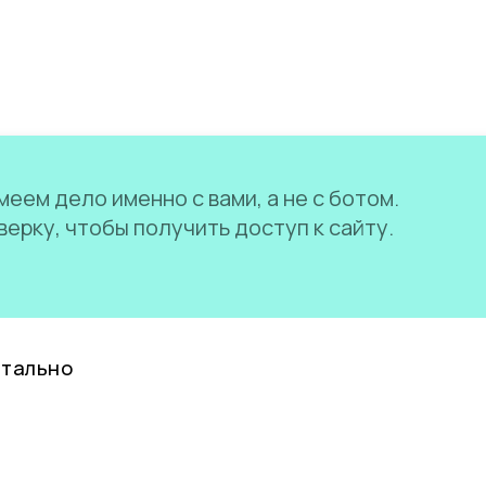
еем дело именно с вами, а не с ботом.
ерку, чтобы получить доступ к сайту.
нтально