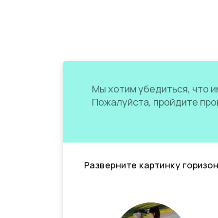
Мы хотим убедиться, что им
Пожалуйста, пройдите пров
Разверните картинку горизо