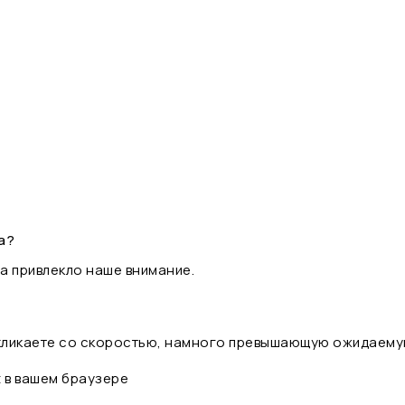
а?
а привлекло наше внимание.
 кликаете со скоростью, намного превышающую ожидаему
t в вашем браузере