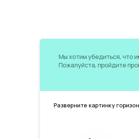
Мы хотим убедиться, что им
Пожалуйста, пройдите пров
Разверните картинку горизо