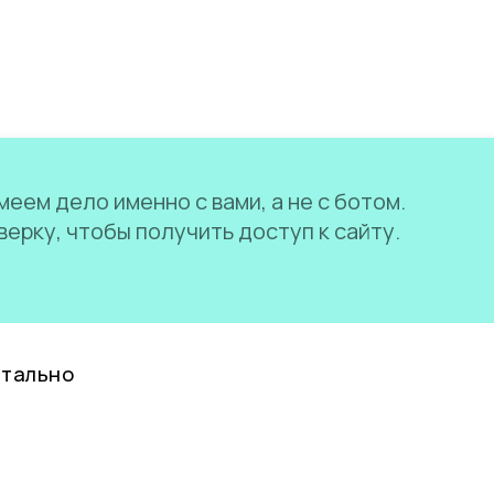
еем дело именно с вами, а не с ботом.
ерку, чтобы получить доступ к сайту.
нтально