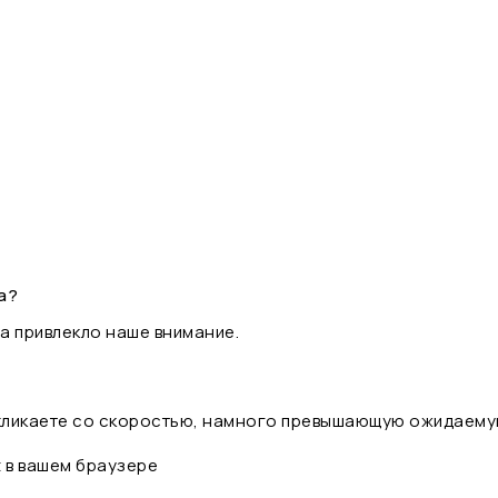
а?
а привлекло наше внимание.
 кликаете со скоростью, намного превышающую ожидаему
t в вашем браузере