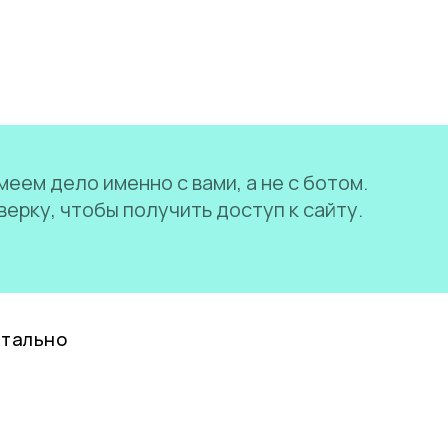
еем дело именно с вами, а не с ботом.
ерку, чтобы получить доступ к сайту.
нтально