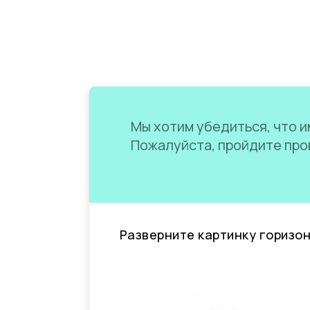
Мы хотим убедиться, что им
Пожалуйста, пройдите пров
Разверните картинку горизо