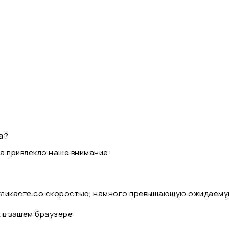
а?
а привлекло наше внимание.
 кликаете со скоростью, намного превышающую ожидаему
t в вашем браузере