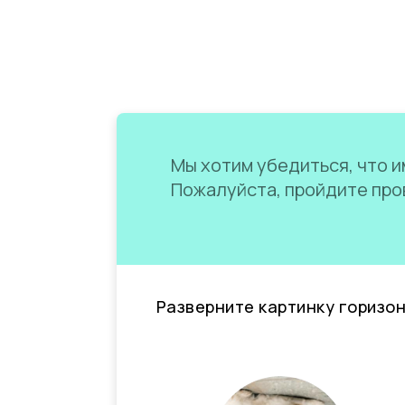
Мы хотим убедиться, что им
Пожалуйста, пройдите пров
Разверните картинку горизо