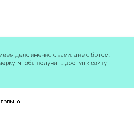
еем дело именно с вами, а не с ботом.
ерку, чтобы получить доступ к сайту.
нтально