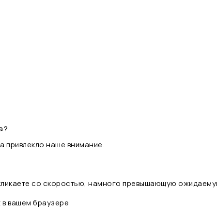
а?
а привлекло наше внимание.
 кликаете со скоростью, намного превышающую ожидаему
t в вашем браузере