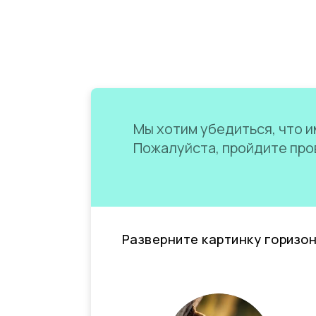
Мы хотим убедиться, что им
Пожалуйста, пройдите пров
Разверните картинку горизо