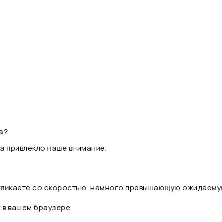
а?
а привлекло наше внимание.
 кликаете со скоростью, намного превышающую ожидаему
t в вашем браузере