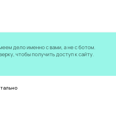
еем дело именно с вами, а не с ботом.
ерку, чтобы получить доступ к сайту.
нтально