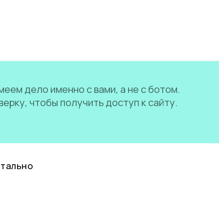
еем дело именно с вами, а не с ботом.
ерку, чтобы получить доступ к сайту.
нтально