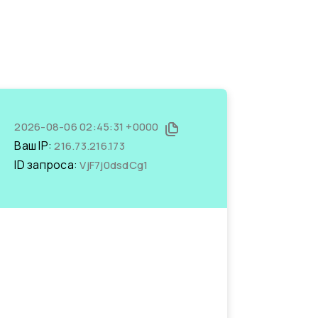
2026-08-06 02:45:31 +0000
Ваш IP:
216.73.216.173
ID запроса:
VjF7j0dsdCg1