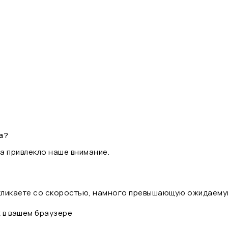
а?
а привлекло наше внимание.
 кликаете со скоростью, намного превышающую ожидаему
t в вашем браузере