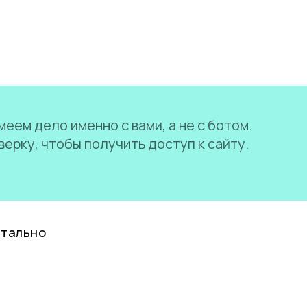
еем дело именно с вами, а не с ботом.
ерку, чтобы получить доступ к сайту.
нтально