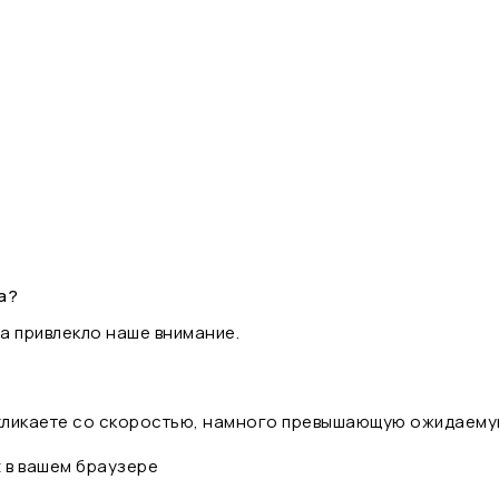
а?
а привлекло наше внимание.
 кликаете со скоростью, намного превышающую ожидаему
t в вашем браузере