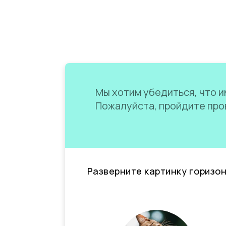
Мы хотим убедиться, что им
Пожалуйста, пройдите пров
Разверните картинку горизо