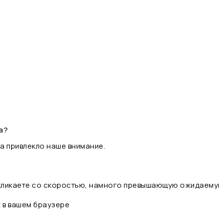
а?
а привлекло наше внимание.
 кликаете со скоростью, намного превышающую ожидаему
t в вашем браузере