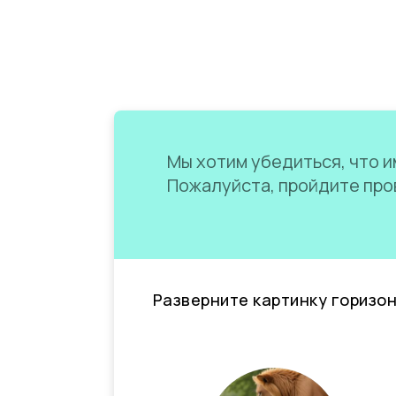
Мы хотим убедиться, что им
Пожалуйста, пройдите пров
Разверните картинку горизо