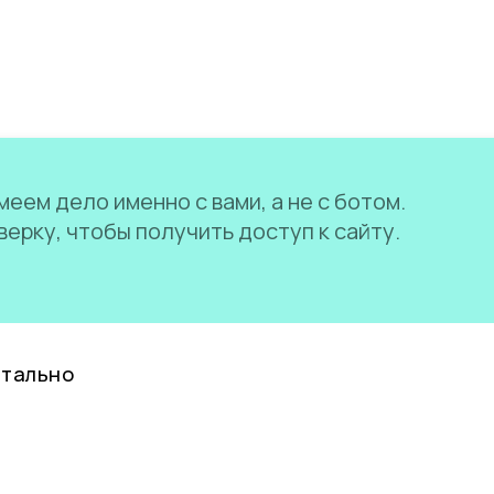
еем дело именно с вами, а не с ботом.
ерку, чтобы получить доступ к сайту.
нтально