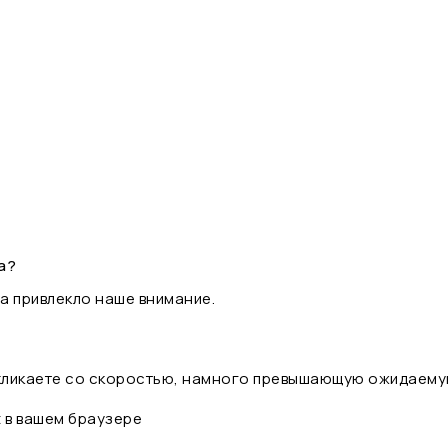
а?
а привлекло наше внимание.
 кликаете со скоростью, намного превышающую ожидаему
t в вашем браузере