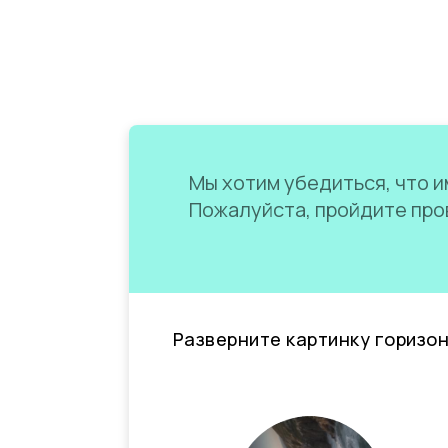
Мы хотим убедиться, что им
Пожалуйста, пройдите пров
Разверните картинку горизо