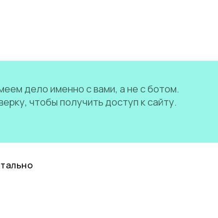
еем дело именно с вами, а не с ботом.
ерку, чтобы получить доступ к сайту.
нтально