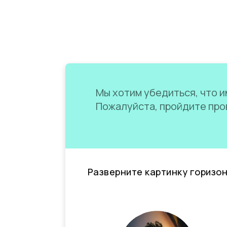
Мы хотим убедиться, что им
Пожалуйста, пройдите пров
Разверните картинку горизо