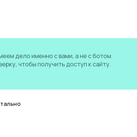
еем дело именно с вами, а не с ботом.
ерку, чтобы получить доступ к сайту.
нтально