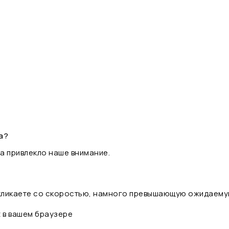
а?
а привлекло наше внимание.
 кликаете со скоростью, намного превышающую ожидаему
t в вашем браузере