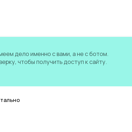
еем дело именно с вами, а не с ботом.
ерку, чтобы получить доступ к сайту.
нтально