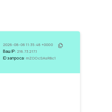
2026-08-06 11:35:48 +0000
Ваш IP:
216.73.217.1
ID запроса:
mZOOcSAsR8c1