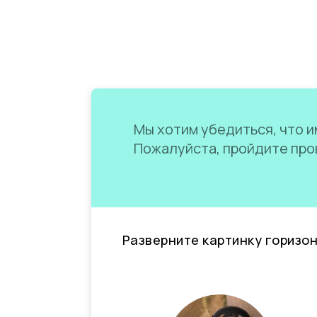
Мы хотим убедиться, что им
Пожалуйста, пройдите пров
Разверните картинку горизо