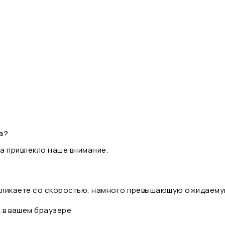
а?
а привлекло наше внимание.
 кликаете со скоростью, намного превышающую ожидаему
t в вашем браузере