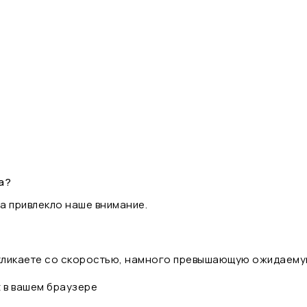
а?
а привлекло наше внимание.
 кликаете со скоростью, намного превышающую ожидаему
t в вашем браузере