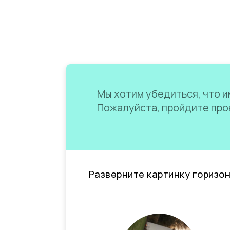
Мы хотим убедиться, что им
Пожалуйста, пройдите пров
Разверните картинку горизо