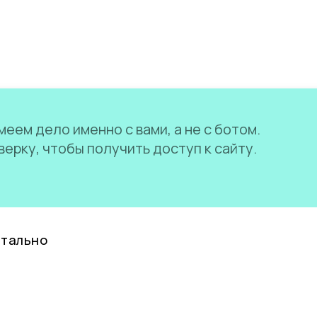
еем дело именно с вами, а не с ботом.
ерку, чтобы получить доступ к сайту.
нтально