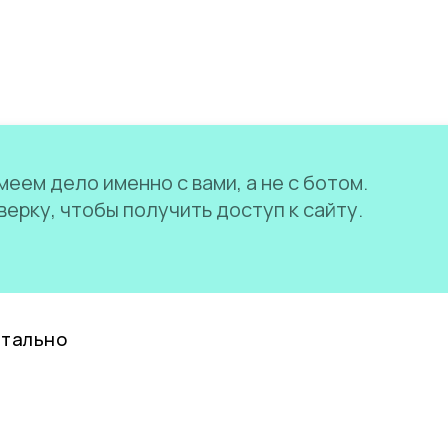
еем дело именно с вами, а не с ботом.
ерку, чтобы получить доступ к сайту.
нтально