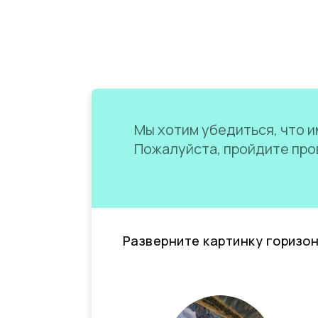
Мы хотим убедиться, что им
Пожалуйста, пройдите пров
Разверните картинку горизо