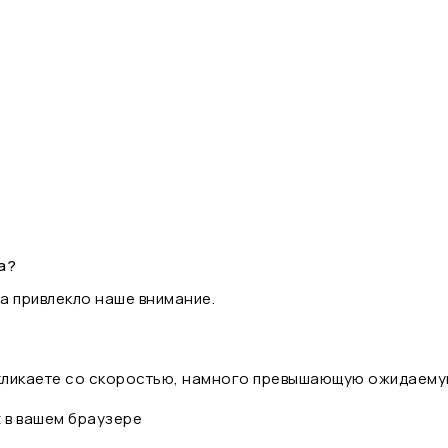
а?
а привлекло наше внимание.
 кликаете со скоростью, намного превышающую ожидаему
t в вашем браузере