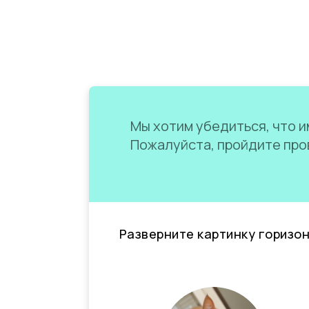
Мы хотим убедиться, что им
Пожалуйста, пройдите пров
Разверните картинку горизо