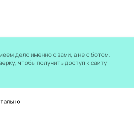
еем дело именно с вами, а не с ботом.
ерку, чтобы получить доступ к сайту.
нтально