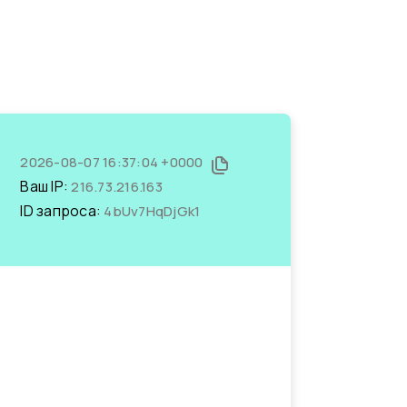
2026-08-07 16:37:04 +0000
Ваш IP:
216.73.216.163
ID запроса:
4bUv7HqDjGk1