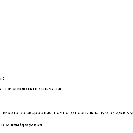
а?
а привлекло наше внимание.
 кликаете со скоростью, намного превышающую ожидаему
t в вашем браузере