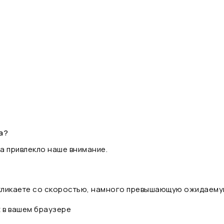
а?
а привлекло наше внимание.
 кликаете со скоростью, намного превышающую ожидаему
t в вашем браузере