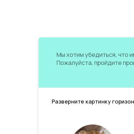
Мы хотим убедиться, что им
Пожалуйста, пройдите пров
Разверните картинку горизо