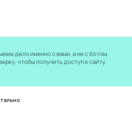
еем дело именно с вами, а не с ботом.
ерку, чтобы получить доступ к сайту.
нтально