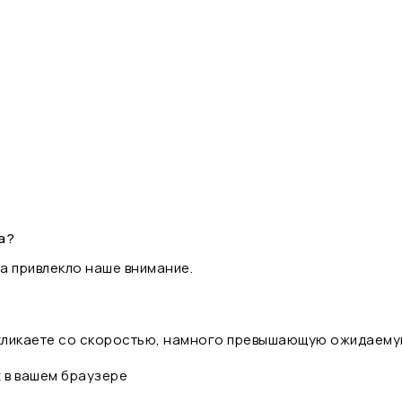
а?
а привлекло наше внимание.
 кликаете со скоростью, намного превышающую ожидаему
t в вашем браузере