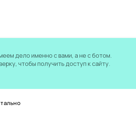
еем дело именно с вами, а не с ботом.
ерку, чтобы получить доступ к сайту.
нтально