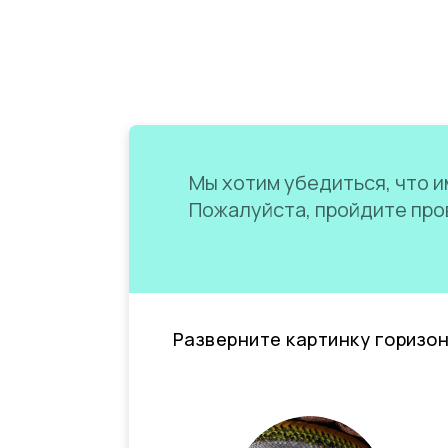
Мы хотим убедиться, что им
Пожалуйста, пройдите пров
Разверните картинку горизо