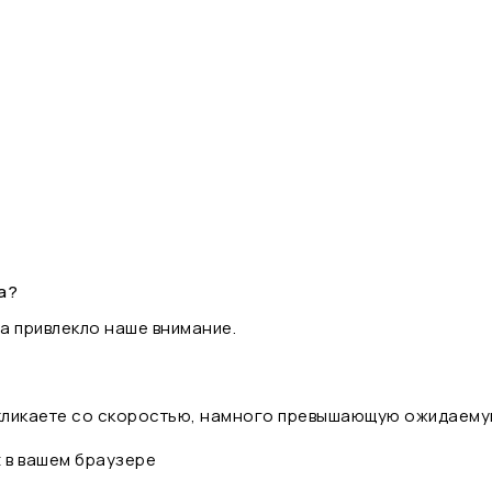
а?
а привлекло наше внимание.
 кликаете со скоростью, намного превышающую ожидаему
t в вашем браузере