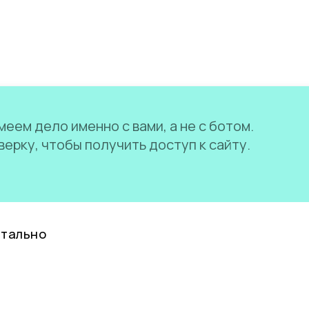
еем дело именно с вами, а не с ботом.
ерку, чтобы получить доступ к сайту.
нтально