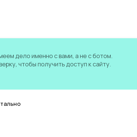
еем дело именно с вами, а не с ботом.
ерку, чтобы получить доступ к сайту.
нтально