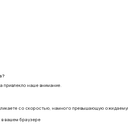
а?
а привлекло наше внимание.
 кликаете со скоростью, намного превышающую ожидаему
t в вашем браузере