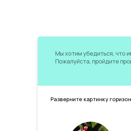
Мы хотим убедиться, что им
Пожалуйста, пройдите пров
Разверните картинку горизо