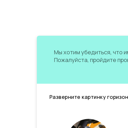
Мы хотим убедиться, что им
Пожалуйста, пройдите пров
Разверните картинку горизо