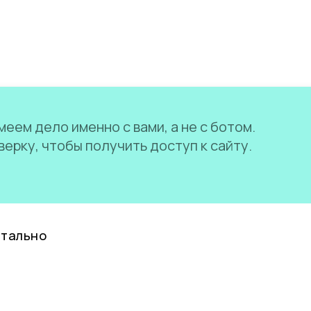
еем дело именно с вами, а не с ботом.
ерку, чтобы получить доступ к сайту.
нтально