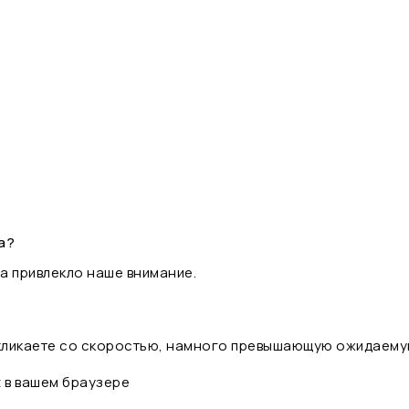
а?
а привлекло наше внимание.
 кликаете со скоростью, намного превышающую ожидаему
t в вашем браузере