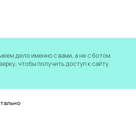
еем дело именно с вами, а не с ботом.
ерку, чтобы получить доступ к сайту.
нтально