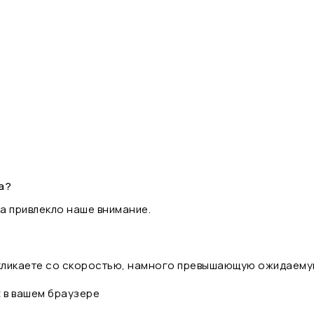
а?
а привлекло наше внимание.
 кликаете со скоростью, намного превышающую ожидаему
t в вашем браузере