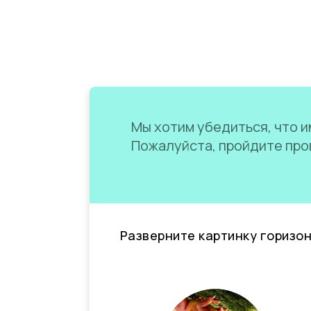
Мы хотим убедиться, что им
Пожалуйста, пройдите пров
Разверните картинку горизо