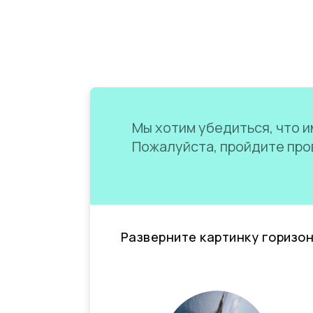
Мы хотим убедиться, что им
Пожалуйста, пройдите пров
Разверните картинку горизо