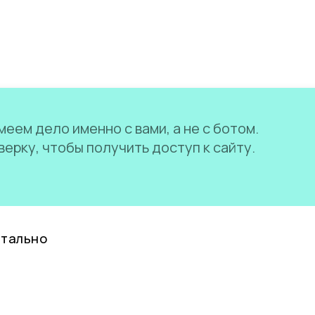
еем дело именно с вами, а не с ботом.
ерку, чтобы получить доступ к сайту.
нтально