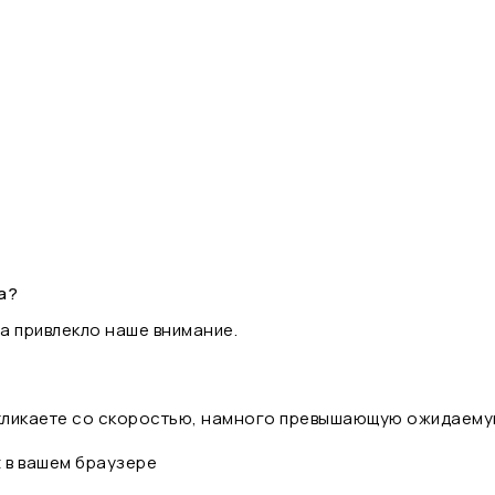
а?
а привлекло наше внимание.
 кликаете со скоростью, намного превышающую ожидаему
t в вашем браузере