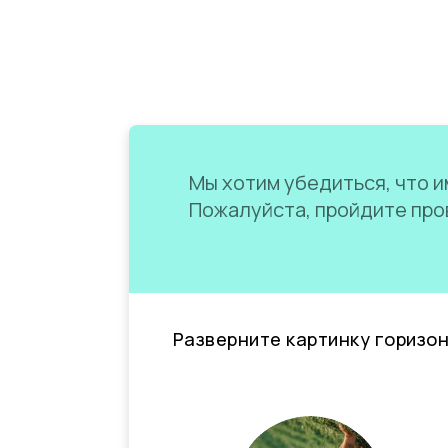
Мы хотим убедиться, что им
Пожалуйста, пройдите пров
Разверните картинку горизо