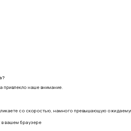
а?
а привлекло наше внимание.
 кликаете со скоростью, намного превышающую ожидаему
t в вашем браузере