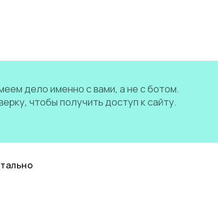
еем дело именно с вами, а не с ботом.
ерку, чтобы получить доступ к сайту.
нтально