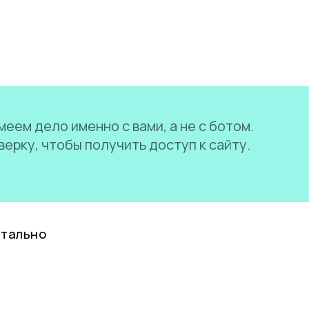
еем дело именно с вами, а не с ботом.
ерку, чтобы получить доступ к сайту.
нтально