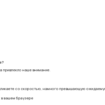
а?
а привлекло наше внимание.
 кликаете со скоростью, намного превышающую ожидаему
t в вашем браузере