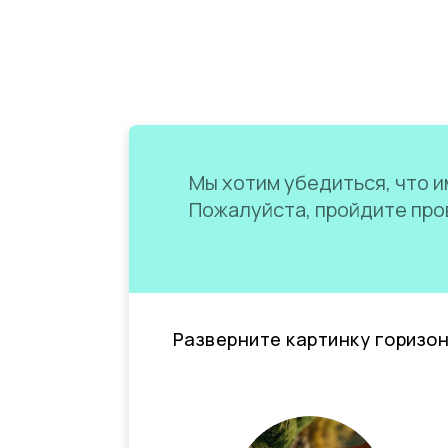
Мы хотим убедиться, что им
Пожалуйста, пройдите пров
Разверните картинку горизо