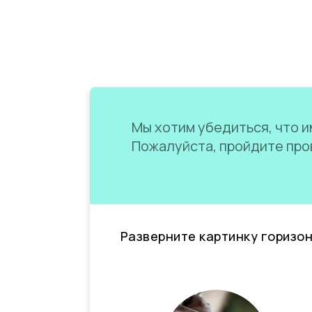
Мы хотим убедиться, что им
Пожалуйста, пройдите пров
Разверните картинку горизо