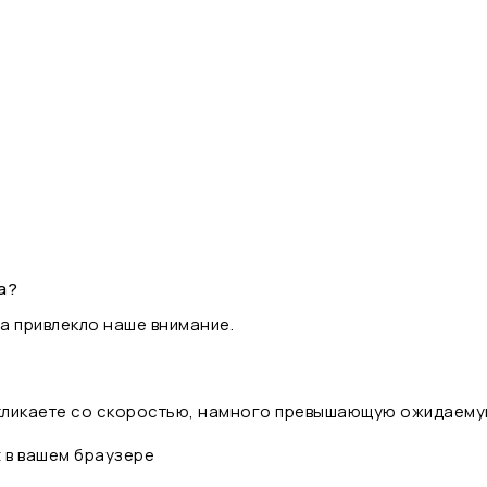
а?
а привлекло наше внимание.
 кликаете со скоростью, намного превышающую ожидаему
t в вашем браузере