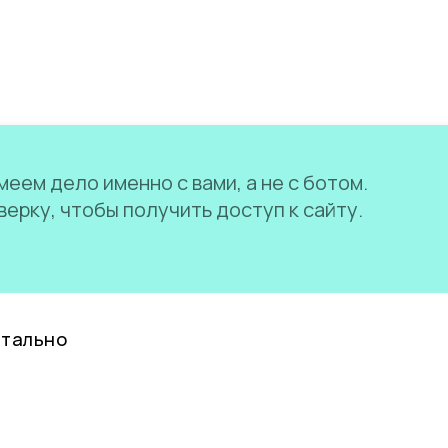
еем дело именно с вами, а не с ботом.
ерку, чтобы получить доступ к сайту.
нтально