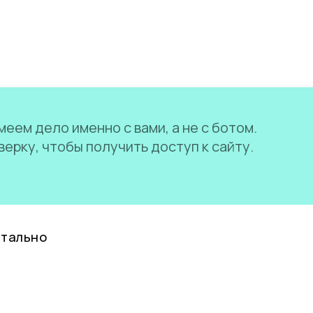
еем дело именно с вами, а не с ботом.
ерку, чтобы получить доступ к сайту.
нтально