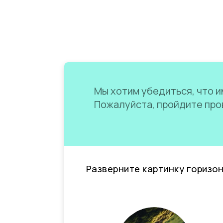
Мы хотим убедиться, что им
Пожалуйста, пройдите пров
Разверните картинку горизо