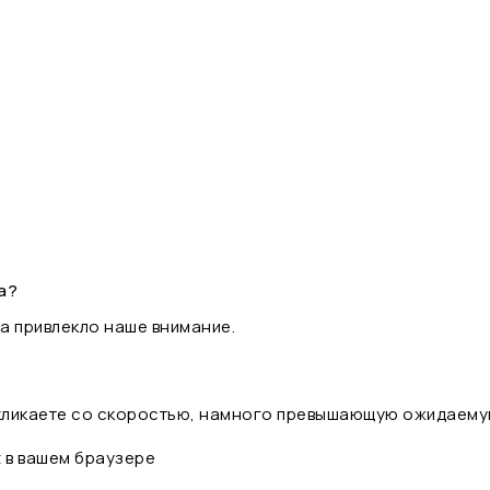
а?
а привлекло наше внимание.
 кликаете со скоростью, намного превышающую ожидаему
t в вашем браузере