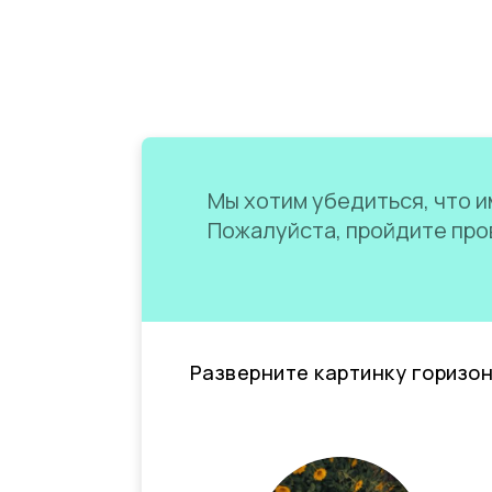
Мы хотим убедиться, что им
Пожалуйста, пройдите пров
Разверните картинку горизо