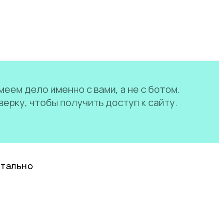
еем дело именно с вами, а не с ботом.
ерку, чтобы получить доступ к сайту.
нтально