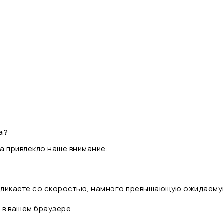
а?
а привлекло наше внимание.
 кликаете со скоростью, намного превышающую ожидаему
t в вашем браузере