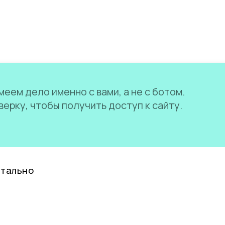
еем дело именно с вами, а не с ботом.
ерку, чтобы получить доступ к сайту.
нтально