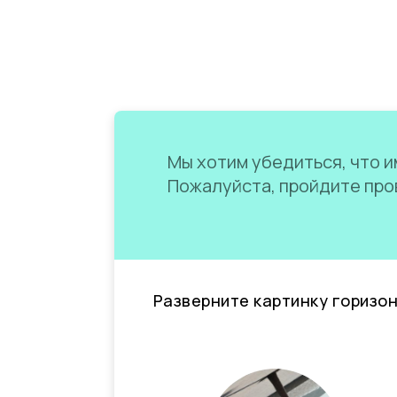
Мы хотим убедиться, что им
Пожалуйста, пройдите пров
Разверните картинку горизо