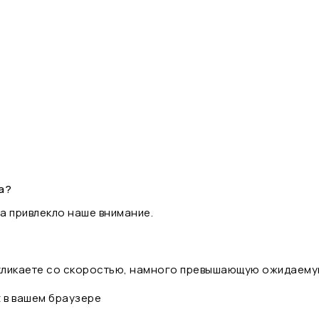
а?
а привлекло наше внимание.
 кликаете со скоростью, намного превышающую ожидаему
t в вашем браузере