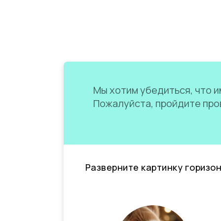
Мы хотим убедиться, что им
Пожалуйста, пройдите пров
Разверните картинку горизо