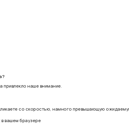
а?
а привлекло наше внимание.
 кликаете со скоростью, намного превышающую ожидаему
t в вашем браузере