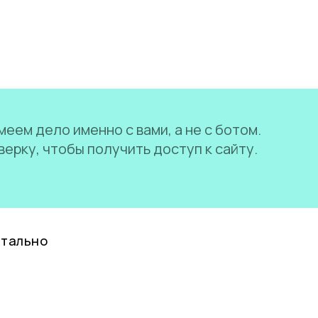
еем дело именно с вами, а не с ботом.
ерку, чтобы получить доступ к сайту.
нтально