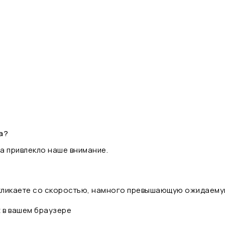
а?
а привлекло наше внимание.
 кликаете со скоростью, намного превышающую ожидаему
t в вашем браузере