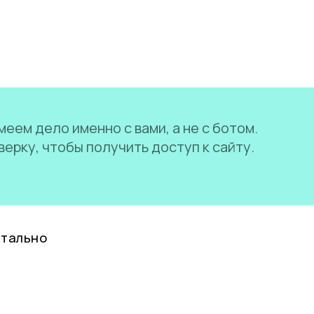
еем дело именно с вами, а не с ботом.
ерку, чтобы получить доступ к сайту.
нтально