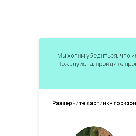
Мы хотим убедиться, что им
Пожалуйста, пройдите пров
Разверните картинку горизо