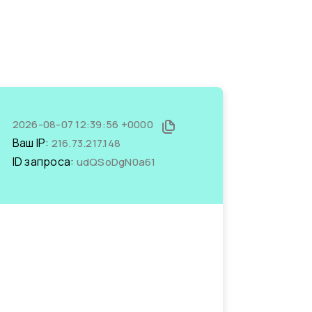
2026-08-07 12:39:56 +0000
Ваш IP:
216.73.217.148
ID запроса:
udQSoDgN0a61