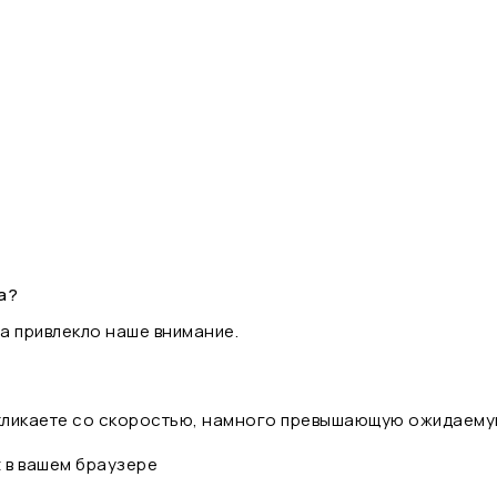
а?
а привлекло наше внимание.
 кликаете со скоростью, намного превышающую ожидаему
t в вашем браузере