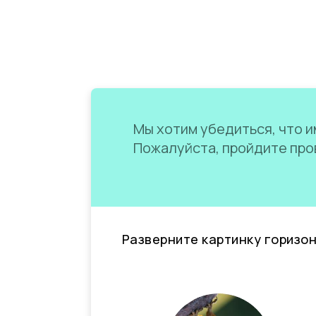
Мы хотим убедиться, что им
Пожалуйста, пройдите пров
Разверните картинку горизо