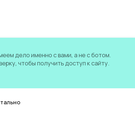
еем дело именно с вами, а не с ботом.
ерку, чтобы получить доступ к сайту.
нтально