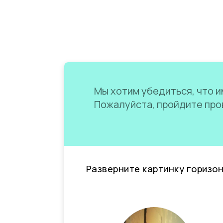
Мы хотим убедиться, что им
Пожалуйста, пройдите пров
Разверните картинку горизо