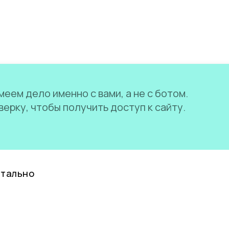
еем дело именно с вами, а не с ботом.
ерку, чтобы получить доступ к сайту.
нтально