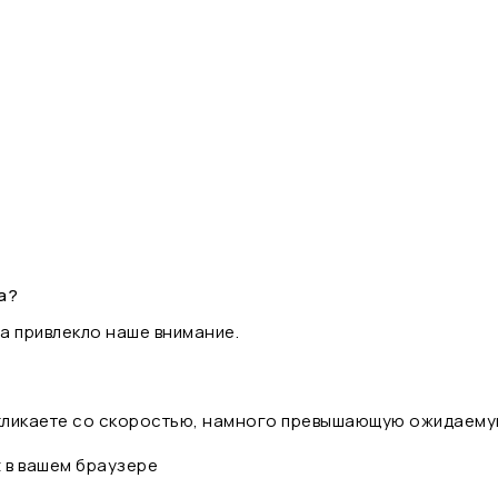
а?
а привлекло наше внимание.
 кликаете со скоростью, намного превышающую ожидаему
t в вашем браузере