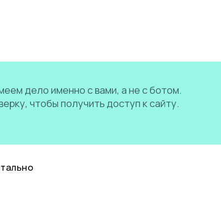
еем дело именно с вами, а не с ботом.
ерку, чтобы получить доступ к сайту.
нтально