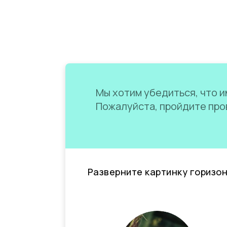
Мы хотим убедиться, что им
Пожалуйста, пройдите пров
Разверните картинку горизо