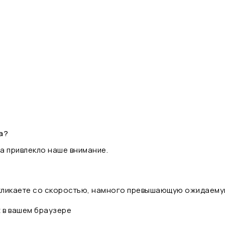
а?
а привлекло наше внимание.
 кликаете со скоростью, намного превышающую ожидаему
t в вашем браузере