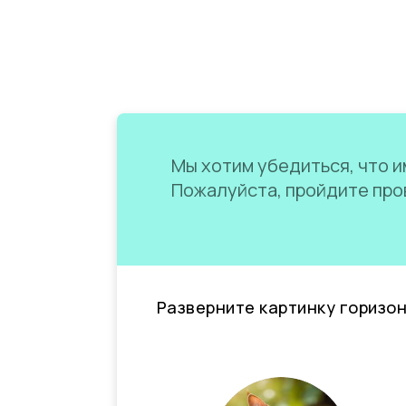
Мы хотим убедиться, что им
Пожалуйста, пройдите пров
Разверните картинку горизо