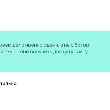
еем дело именно с вами, а не с ботом.
ерку, чтобы получить доступ к сайту.
нтально