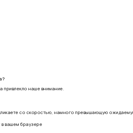
а?
а привлекло наше внимание.
 кликаете со скоростью, намного превышающую ожидаему
t в вашем браузере