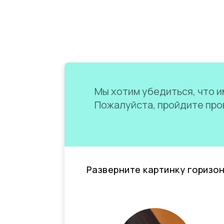
Мы хотим убедиться, что им
Пожалуйста, пройдите пров
Разверните картинку горизо