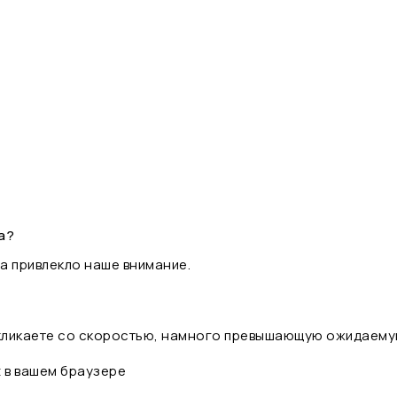
а?
а привлекло наше внимание.
 кликаете со скоростью, намного превышающую ожидаему
t в вашем браузере