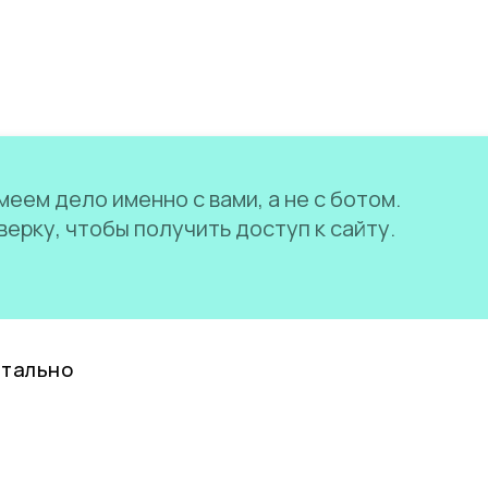
еем дело именно с вами, а не с ботом.
ерку, чтобы получить доступ к сайту.
нтально