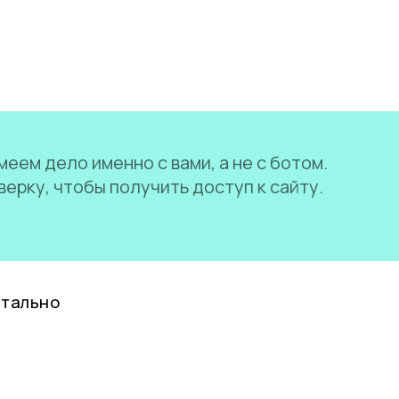
еем дело именно с вами, а не с ботом.
ерку, чтобы получить доступ к сайту.
нтально