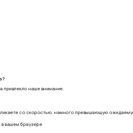
а?
а привлекло наше внимание.
 кликаете со скоростью, намного превышающую ожидаему
t в вашем браузере