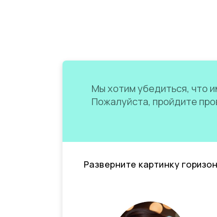
Мы хотим убедиться, что им
Пожалуйста, пройдите пров
Разверните картинку горизо