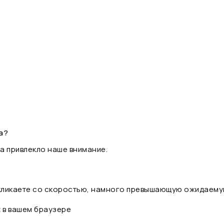
а?
а привлекло наше внимание.
 кликаете со скоростью, намного превышающую ожидаему
t в вашем браузере