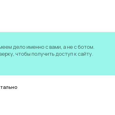
еем дело именно с вами, а не с ботом.
ерку, чтобы получить доступ к сайту.
нтально