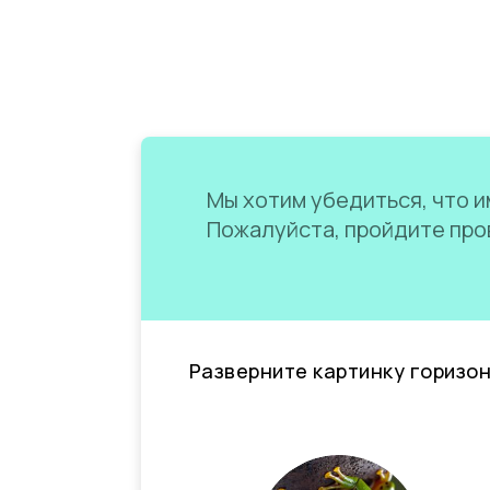
Мы хотим убедиться, что им
Пожалуйста, пройдите пров
Разверните картинку горизо