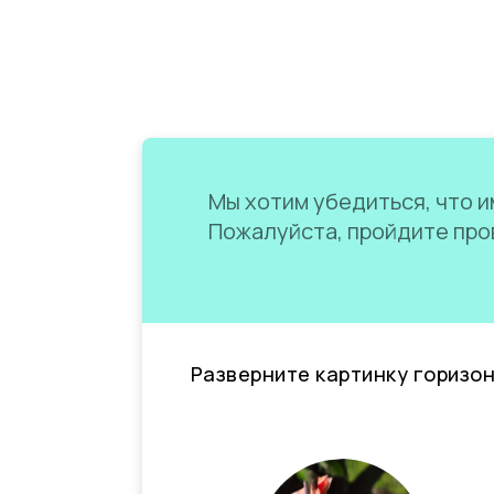
Мы хотим убедиться, что им
Пожалуйста, пройдите пров
Разверните картинку горизо