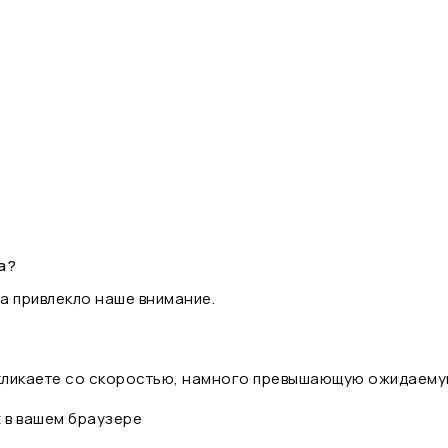
а?
а привлекло наше внимание.
 кликаете со скоростью, намного превышающую ожидаему
t в вашем браузере