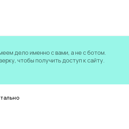
еем дело именно с вами, а не с ботом.
ерку, чтобы получить доступ к сайту.
нтально