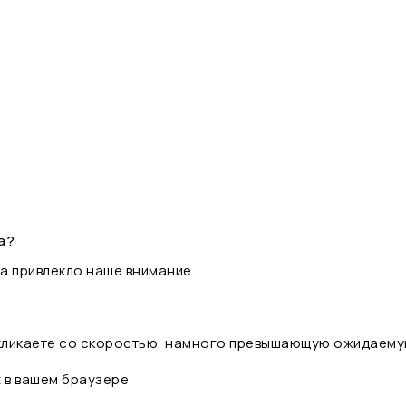
а?
а привлекло наше внимание.
 кликаете со скоростью, намного превышающую ожидаему
t в вашем браузере