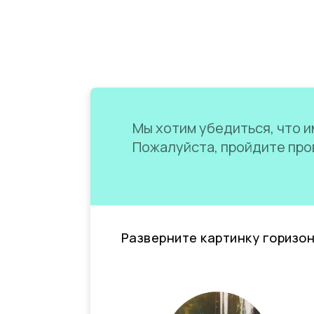
Мы хотим убедиться, что им
Пожалуйста, пройдите пров
Разверните картинку горизо