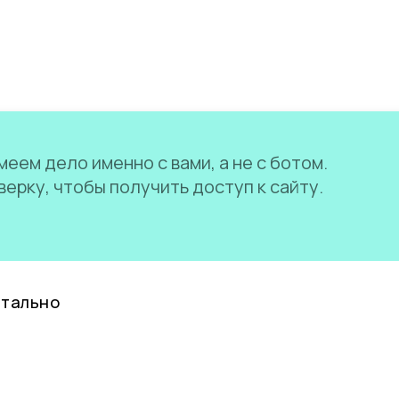
еем дело именно с вами, а не с ботом.
ерку, чтобы получить доступ к сайту.
нтально