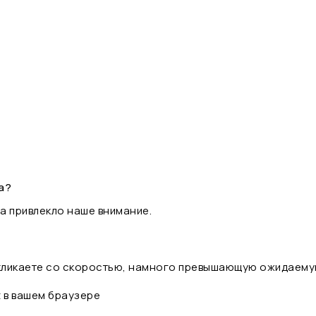
а?
а привлекло наше внимание.
 кликаете со скоростью, намного превышающую ожидаему
t в вашем браузере