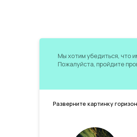
Мы хотим убедиться, что им
Пожалуйста, пройдите пров
Разверните картинку горизо