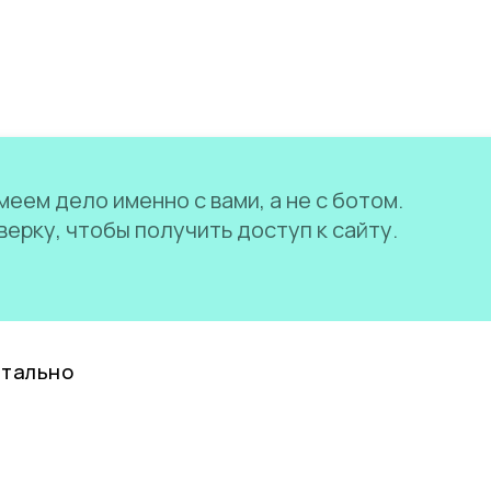
еем дело именно с вами, а не с ботом.
ерку, чтобы получить доступ к сайту.
нтально