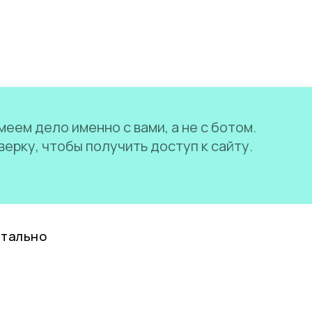
еем дело именно с вами, а не с ботом.
ерку, чтобы получить доступ к сайту.
нтально