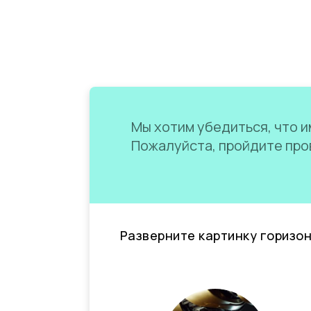
Мы хотим убедиться, что им
Пожалуйста, пройдите пров
Разверните картинку горизо