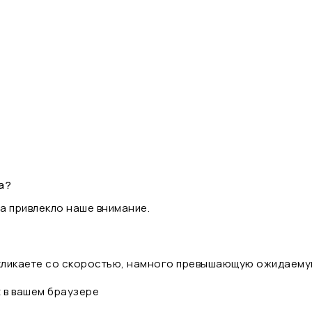
а?
а привлекло наше внимание.
 кликаете со скоростью, намного превышающую ожидаему
t в вашем браузере