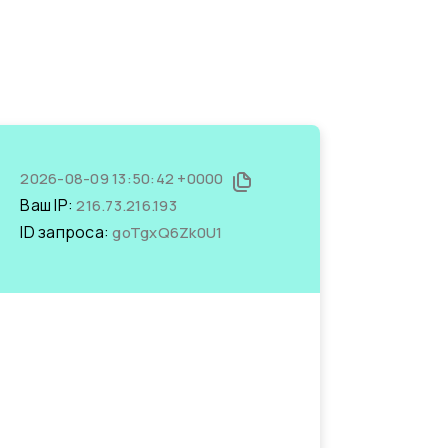
2026-08-09 13:50:42 +0000
Ваш IP:
216.73.216.193
ID запроса:
goTgxQ6Zk0U1