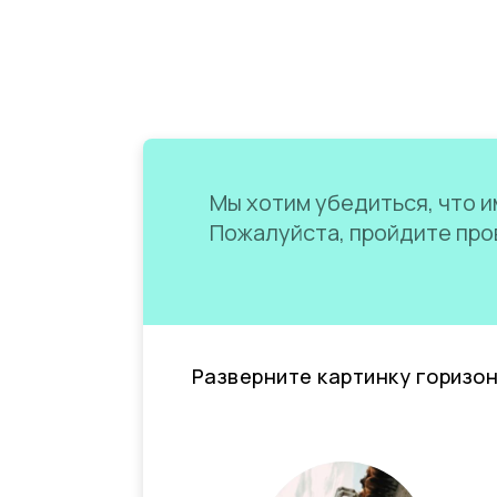
Мы хотим убедиться, что им
Пожалуйста, пройдите пров
Разверните картинку горизо