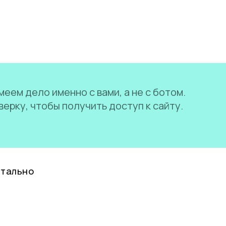
еем дело именно с вами, а не с ботом.
ерку, чтобы получить доступ к сайту.
нтально