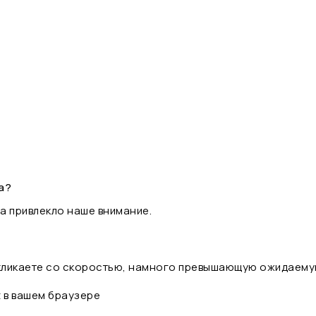
а?
а привлекло наше внимание.
 кликаете со скоростью, намного превышающую ожидаему
t в вашем браузере