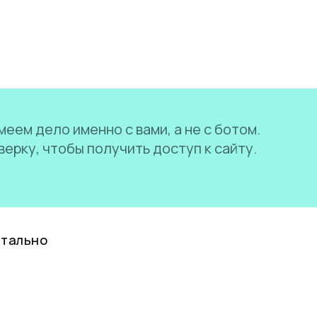
еем дело именно с вами, а не с ботом.
ерку, чтобы получить доступ к сайту.
нтально