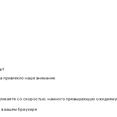
а?
а привлекло наше внимание.
 кликаете со скоростью, намного превышающую ожидаему
t в вашем браузере