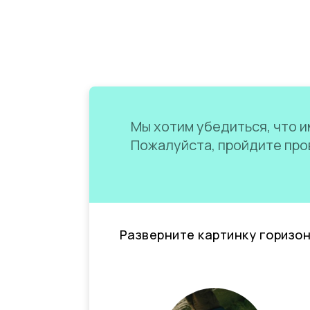
Мы хотим убедиться, что им
Пожалуйста, пройдите пров
Разверните картинку горизо