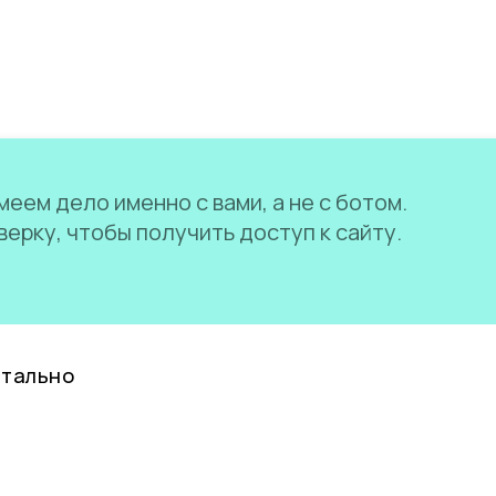
еем дело именно с вами, а не с ботом.
ерку, чтобы получить доступ к сайту.
нтально