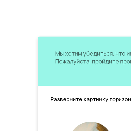
Мы хотим убедиться, что им
Пожалуйста, пройдите пров
Разверните картинку горизо