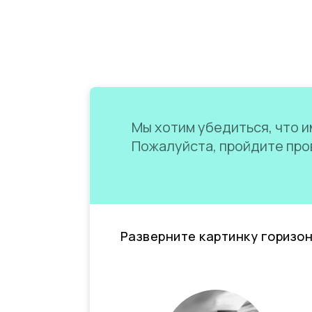
Мы хотим убедиться, что им
Пожалуйста, пройдите пров
Разверните картинку горизо