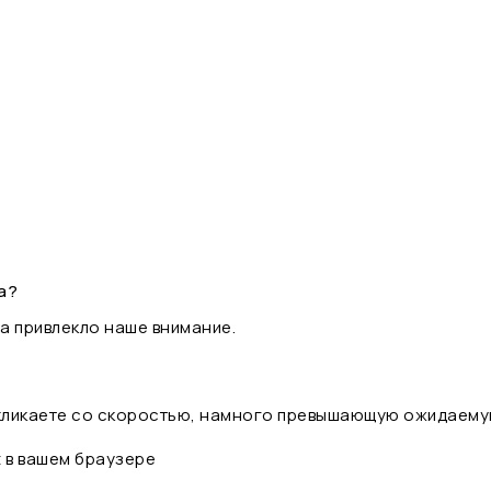
а?
а привлекло наше внимание.
 кликаете со скоростью, намного превышающую ожидаему
t в вашем браузере