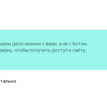
еем дело именно с вами, а не с ботом.
ерку, чтобы получить доступ к сайту.
нтально