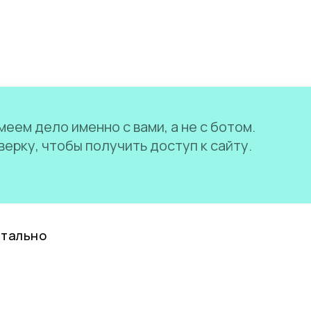
еем дело именно с вами, а не с ботом.
ерку, чтобы получить доступ к сайту.
нтально