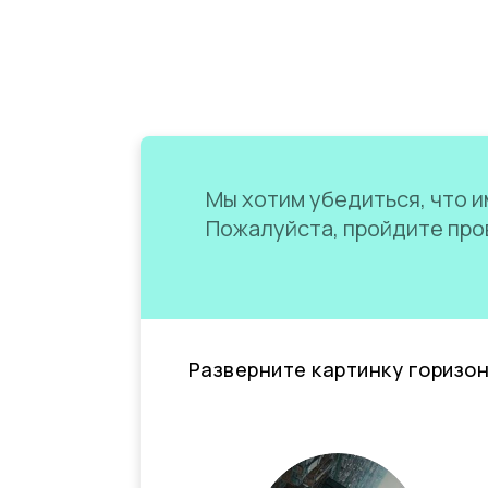
Мы хотим убедиться, что им
Пожалуйста, пройдите пров
Разверните картинку горизо