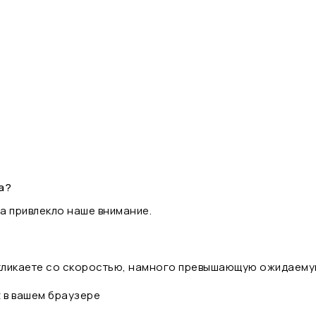
а?
а привлекло наше внимание.
 кликаете со скоростью, намного превышающую ожидаему
t в вашем браузере