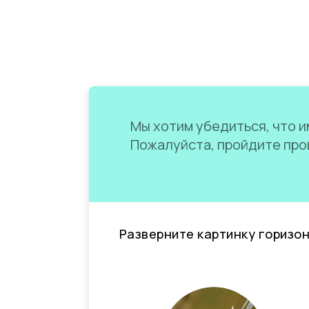
Мы хотим убедиться, что им
Пожалуйста, пройдите пров
Разверните картинку горизо