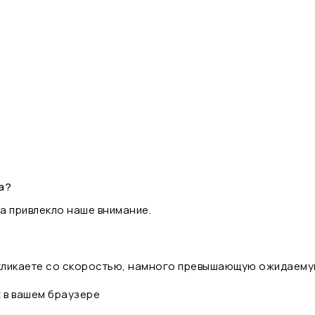
а?
а привлекло наше внимание.
 кликаете со скоростью, намного превышающую ожидаему
t в вашем браузере