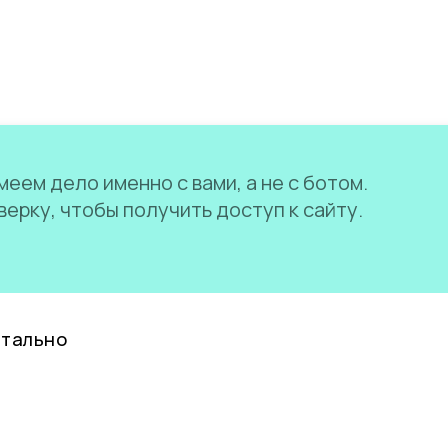
еем дело именно с вами, а не с ботом.
ерку, чтобы получить доступ к сайту.
нтально