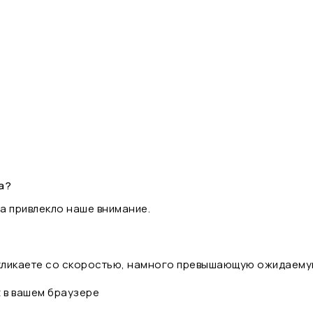
а?
а привлекло наше внимание.
 кликаете со скоростью, намного превышающую ожидаему
t в вашем браузере