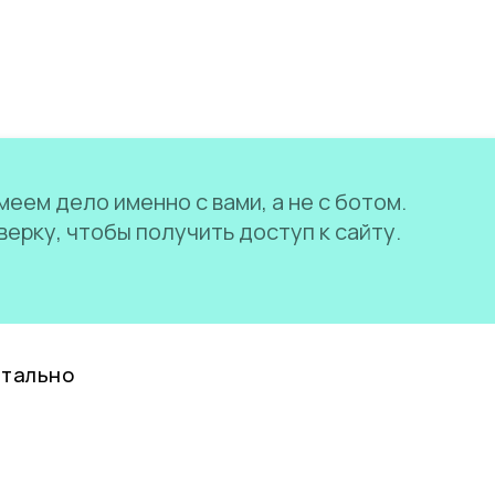
еем дело именно с вами, а не с ботом.
ерку, чтобы получить доступ к сайту.
нтально