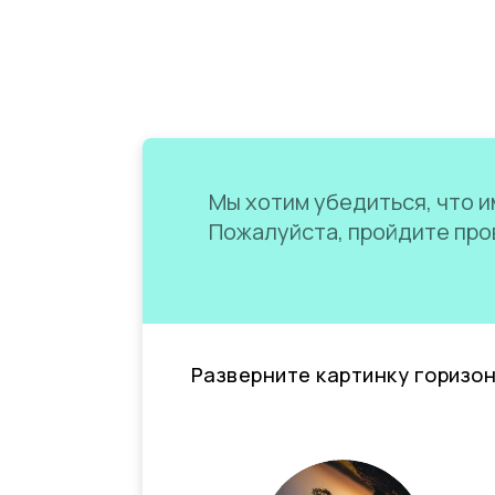
Мы хотим убедиться, что им
Пожалуйста, пройдите пров
Разверните картинку горизо