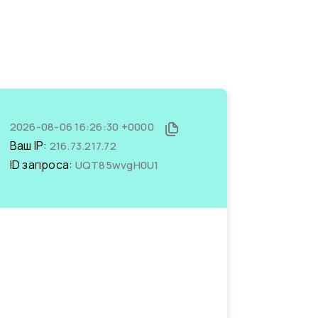
2026-08-06 16:26:30 +0000
Ваш IP:
216.73.217.72
ID запроса:
UQT85wvgH0U1