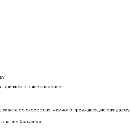
а?
а привлекло наше внимание.
 кликаете со скоростью, намного превышающую ожидаему
t в вашем браузере