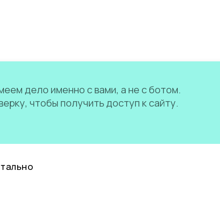
еем дело именно с вами, а не с ботом.
ерку, чтобы получить доступ к сайту.
нтально