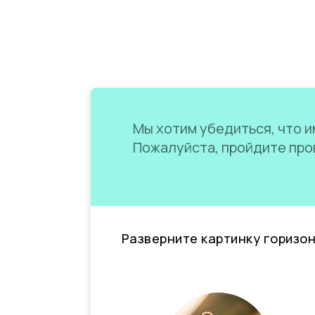
Мы хотим убедиться, что им
Пожалуйста, пройдите пров
Разверните картинку горизо